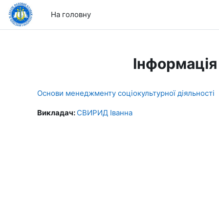
Перейти до головного вмісту
На головну
Інформація
Основи менеджменту соціокультурної діяльності
Викладач:
СВИРИД Іванна