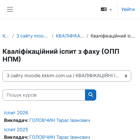
Перейти до головного вмісту
Увійти
Бокова панель
Курси
З сайту moodle.kkkim.com.ua
КВАЛІФІКАЦІЙНІ ІСПИТИ
Кваліфікаційний іспит з фаху (ОПП НПМ)
Кваліфікаційний іспит з фаху (ОПП
НПМ)
Категорії курсів
Пошук курсів
Пошук курсів
Іспит 2026
Викладач:
ГОЛОВЧИН Тарас Іванович
Іспит 2025
Викладач:
ГОЛОВЧИН Тарас Іванович