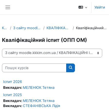
Перейти до головного вмісту
Увійти
Бокова панель
Курси
З сайту moodle.kkkim.com.ua
КВАЛІФІКАЦІЙНІ ІСПИТИ
Кваліфікаційний іспит (ОПП ОМ)
Кваліфікаційний іспит (ОПП ОМ)
Категорії курсів
Пошук курсів
Пошук курсів
Іспит 2026
Викладач:
МЕЛЕНЮК Тетяна
Іспит 2025
Викладач:
МЕЛЕНЮК Тетяна
Викладач:
СТЕФАНІВСЬКА Лідія