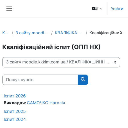
Перейти до головного вмісту
Увійти
Бокова панель
Курси
З сайту moodle.kkkim.com.ua
КВАЛІФІКАЦІЙНІ ІСПИТИ
Кваліфікаційний іспит (ОПП НХ)
Кваліфікаційний іспит (ОПП НХ)
Категорії курсів
Пошук курсів
Пошук курсів
Іспит 2026
Викладач:
САМОЧКО Наталія
Іспит 2025
Іспит 2024