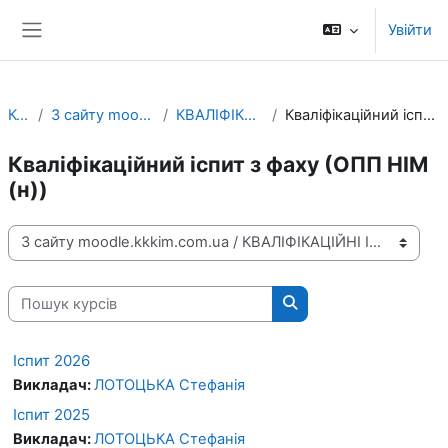
Перейти до головного вмісту
Увійти
Бокова панель
Курси
З сайту moodle.kkkim.com.ua
КВАЛІФІКАЦІЙНІ ІСПИТИ
Кваліфікаційний іспит з фаху (ОПП НІМ (н))
Кваліфікаційний іспит з фаху (ОПП НІМ
(н))
Категорії курсів
Пошук курсів
Пошук курсів
Іспит 2026
Викладач:
ЛОТОЦЬКА Стефанія
Іспит 2025
Викладач:
ЛОТОЦЬКА Стефанія