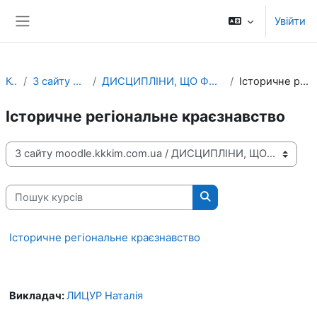
Перейти до головного вмісту
Увійти
Бокова панель
Курси
З сайту moodle.kkkim.com.ua
ДИСЦИПЛІНИ, ЩО ФОРМУЮТЬ ЗАГАЛЬНІ КОМПЕТЕНТНОСТІ
Історичне регіональне краєзнавство
Історичне регіональне краєзнавство
Категорії курсів
Пошук курсів
Пошук курсів
Історичне регіональне краєзнавство
Викладач:
ЛИЦУР Наталія