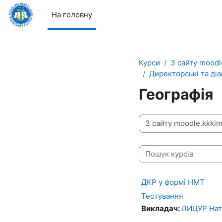
Перейти до головного вмісту
На головну
Курси
З сайту moodl
Директорські та ді
Географія
Категорії курсів
Пошук курсів
ДКР у формі НМТ
Тестування
Викладач:
ЛИЦУР Нат