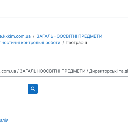
e.kkkim.com.ua
ЗАГАЛЬНООСВІТНІ ПРЕДМЕТИ
агностичні контрольні роботи
Географія
Пошук курсів
алія