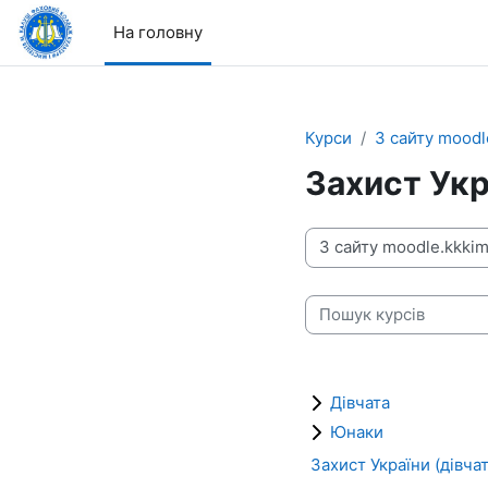
Перейти до головного вмісту
На головну
Курси
З сайту moodl
Захист Укр
Категорії курсів
Пошук курсів
Дівчата
Юнаки
Захист України (дівчат