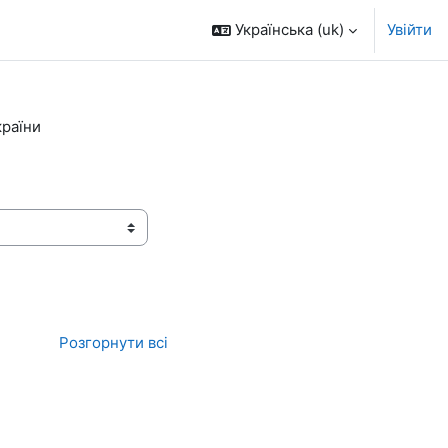
Українська ‎(uk)‎
Увійти
країни
Розгорнути всі