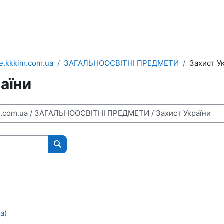
e.kkkim.com.ua
ЗАГАЛЬНООСВІТНІ ПРЕДМЕТИ
Захист У
аїни
Пошук курсів
а)