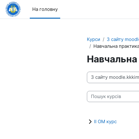
Перейти до головного вмісту
На головну
Курси
З сайту moodl
Навчальна практик
Навчальна
Категорії курсів
Пошук курсів
ІІ ОМ курс