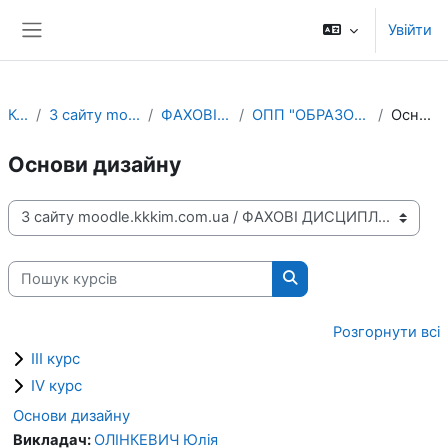
Перейти до головного вмісту
Увійти
Бокова панель
Курси
З сайту moodle.kkkim.com.ua
ФАХОВІ ДИСЦИПЛІНИ
ОПП "ОБРАЗОТВОРЧЕ МИСТЕЦТВО"
Основи дизайну
Основи дизайну
Категорії курсів
Пошук курсів
Пошук курсів
Розгорнути всі
ІІІ курс
ІV курс
Основи дизайну
Викладач:
ОЛІНКЕВИЧ Юлія