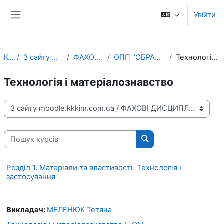
Перейти до головного вмісту
Увійти
Бокова панель
Курси
З сайту moodle.kkkim.com.ua
ФАХОВІ ДИСЦИПЛІНИ
ОПП "ОБРАЗОТВОРЧЕ МИСТЕЦТВО"
Технологія і матеріалознавство
Технологія і матеріалознавство
Категорії курсів
Пошук курсів
Пошук курсів
Розділ 1. Матеріали та властивості. Технологія і
застосування
Викладач:
МЕЛЕНЮК Тетяна