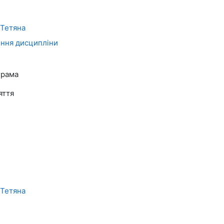
Тетяна
ння дисципліни
грама
яття
Тетяна