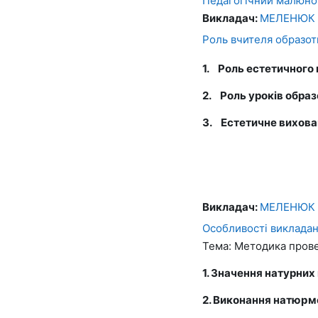
Педагогічний малюнок
Викладач:
МЕЛЕНЮК 
Роль вчителя образотв
1.
Роль естетичного
2.
Роль уроків обра
3.
Естетичне вихова
Викладач:
МЕЛЕНЮК 
Особливості викладан
Тема: Методика прове
1. Значення натурних
2. Виконання натюрмо