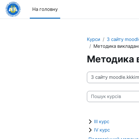
Перейти до головного вмісту
На головну
Курси
З сайту moodl
Методика викладан
Методика 
Категорії курсів
Пошук курсів
IІІ курс
IV курс