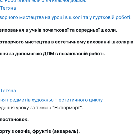
. Робота вчителя біля класної дошки.
Тетяна
орчого мистецтва на уроці в школі та у гуртковій роботі.
 виховання
в учнів початкової та середньої школи.
зотворчого мистецтва в естетичному вихованні школярів
ння за допомогою ДПМ в позакласній роботі.
Тетяна
ня предметів художньо – естетичного циклу
дення уроку за темою “Натюрморт”.
 постановок.
рту з овочів, фруктів
(акварель).