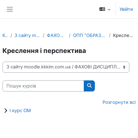
Перейти до головного вмісту
Увійти
Бокова панель
Курси
З сайту moodle.kkkim.com.ua
ФАХОВІ ДИСЦИПЛІНИ
ОПП "ОБРАЗОТВОРЧЕ МИСТЕЦТВО"
Креслення і перспектива
Креслення і перспектива
Категорії курсів
Пошук курсів
Пошук курсів
Розгорнути всі
І курс ОМ