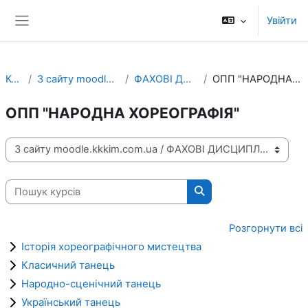
Перейти до головного вмісту
Увійти
Бокова панель
Курси
З сайту moodle.kkkim.com.ua
ФАХОВІ ДИСЦИПЛІНИ
ОПП "НАРОДНА ХОРЕОГРАФІЯ"
ОПП "НАРОДНА ХОРЕОГРАФІЯ"
Категорії курсів
Пошук курсів
Пошук курсів
Розгорнути всі
Історія хореографічного мистецтва
Класичний танець
Народно-сценічний танець
Український танець